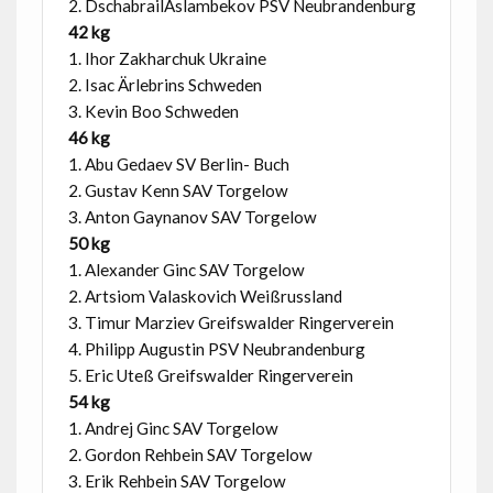
2. DschabrailAslambekov PSV Neubrandenburg
42 kg
1. Ihor Zakharchuk Ukraine
2. Isac Ärlebrins Schweden
3. Kevin Boo Schweden
46 kg
1. Abu Gedaev SV Berlin- Buch
2. Gustav Kenn SAV Torgelow
3. Anton Gaynanov SAV Torgelow
50 kg
1. Alexander Ginc SAV Torgelow
2. Artsiom Valaskovich Weißrussland
3. Timur Marziev Greifswalder Ringerverein
4. Philipp Augustin PSV Neubrandenburg
5. Eric Uteß Greifswalder Ringerverein
54 kg
1. Andrej Ginc SAV Torgelow
2. Gordon Rehbein SAV Torgelow
3. Erik Rehbein SAV Torgelow