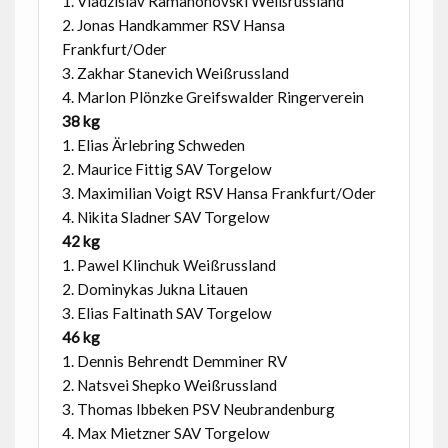
1. Vladzislav Ramanonovski Weißrussland
2. Jonas Handkammer RSV Hansa
Frankfurt/Oder
3. Zakhar Stanevich Weißrussland
4. Marlon Plönzke Greifswalder Ringerverein
38 kg
1. Elias Ärlebring Schweden
2. Maurice Fittig SAV Torgelow
3. Maximilian Voigt RSV Hansa Frankfurt/Oder
4. Nikita Sladner SAV Torgelow
42 kg
1. Pawel Klinchuk Weißrussland
2. Dominykas Jukna Litauen
3. Elias Faltinath SAV Torgelow
46 kg
1. Dennis Behrendt Demminer RV
2. Natsvei Shepko Weißrussland
3. Thomas Ibbeken PSV Neubrandenburg
4. Max Mietzner SAV Torgelow