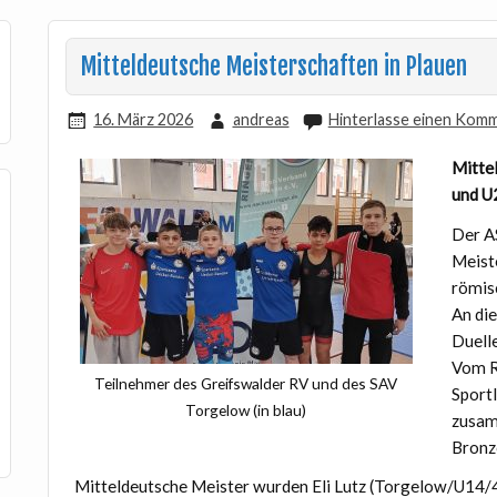
Mitteldeutsche Meisterschaften in Plauen
16. März 2026
andreas
Hinterlasse einen Kom
Mitte
und U
Der A
Meist
römis
An di
Duelle
Vom R
Teilnehmer des Greifswalder RV und des SAV
Sport
Torgelow (in blau)
zusamm
Bronz
Mitteldeutsche Meister wurden Eli Lutz (Torgelow/U14/